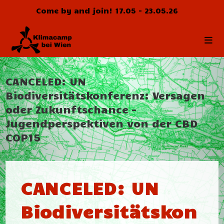
Zum
Come by and join! 17.05 - 23.05.26
Inhalt
springen
CANCELED: UN
Biodiversitätskonferenz: Versagen
oder Zukunftschance –
Jugendperspektiven von der CBD
COP15
CANCELED: UN
Biodiversitätskon