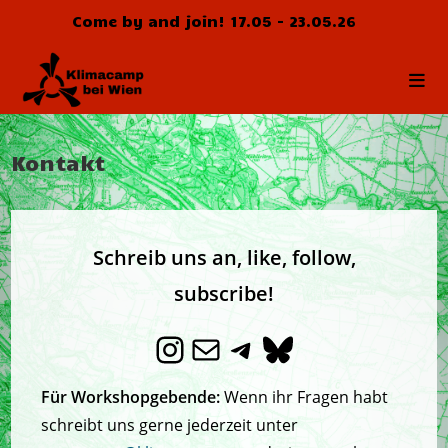
Zum
Come by and join! 17.05 - 23.05.26
Inhalt
springen
Kontakt
Schreib uns an, like, follow,
subscribe!
Instagram
E-Mail
Telegram
Bluesky
Für Workshopgebende:
Wenn ihr Fragen habt
schreibt uns gerne jederzeit unter