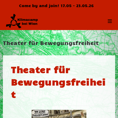
Zum
Come by and join! 17.05 - 23.05.26
Inhalt
springen
Theater für Bewegungsfreiheit
Theater für
Bewegungsfreihei
t