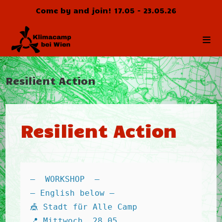
Zum
Come by and join! 17.05 - 23.05.26
Inhalt
springen
Resilient Action
Resilient Action
—  WORKSHOP  — 
— English below — 
🎪 Stadt für Alle Camp 
📍 Mittwoch, 28.05. 