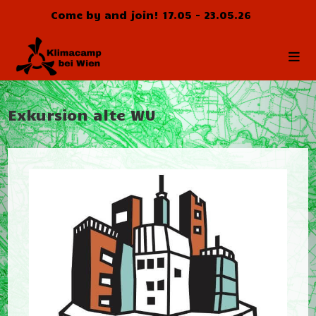
Zum
Come by and join! 17.05 - 23.05.26
Inhalt
springen
Exkursion alte WU