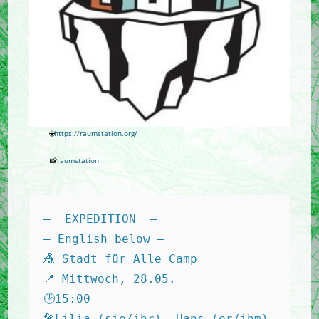
🌐
https://raumstation.org/
📸
raumstation
—  EXPEDITION  — 
— English below — 
🎪 Stadt für Alle Camp 
📍 Mittwoch, 28.05. 
🕑15:00 
🎤Lilia (sie/ihr), Hans (er/ihm) 