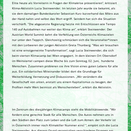
Elite heute als Vorreiterin in Fragen der Klimakrise präsentieren”, kritisiert
Klima-Aktivistin Lucia Steinwender. Im letzten Jahr wurde sie bekannt, als
sie dem damaligen Bundeskanzler Sebastian Kurz kurzerhand das Mikro aus
der Hand nahm und selbst das Wort ergriff. Seitdem hat sich die Situation
verschärft. “Die abgesetzte Regierung heizte mit Entschlüssen wie Tempo
140 auf Autobahnen nur weiter das Klima an”, erklärt Steinwender. Der
Austrian World Summit kehrt die Verfehlung von Österreichs Klimazielen
nur unter den Teppich. Gleichzeitig schmücken sich die Veranstalter*innen
mit den Lorbeeren der jungen Aktivistin Greta Thunberg. “Was wir brauchen
ist eine ernstgemeinte Transformation”, sagt Lucia Steinwender, die sich
beim vierten Klimacamp bei Wien engagiert. In dem kleinen Ort Obersdorf
im Weinviertel campen diese Woche bis zum Sonntag, 02. Juni, hunderte
Menschen. Zusammen probieren sie ihre Vision eines guten Lebens für alle
aus. Ein solidarisches Miteinander bildet dort die Grundlage für
Weiterbildung, Vernetzung und Diskussionen. „Wir verändern die
Gesellschaft von unten, anstatt uns einem Kapitalismus zu beugen, der
Profiten mehr Wert beimisst als Menschenleben”, erklärt die Aktivistin.
Im Zentrum des diesjährigen Klimacamps steht die Mobilitätswende. “Wir
fordern eine gerechte Stadt für alle Menschen. Die Autos nehmen uns in
den Städten den Platz zum Leben und die Luft zum Atmen: der Verkehr ist
in Österreich immer noch Klimakiller Nummer eins! ”, empört sich die Lucia
Steinwender. Aus diesem Grund veranstalten verschiedene Gruppen am