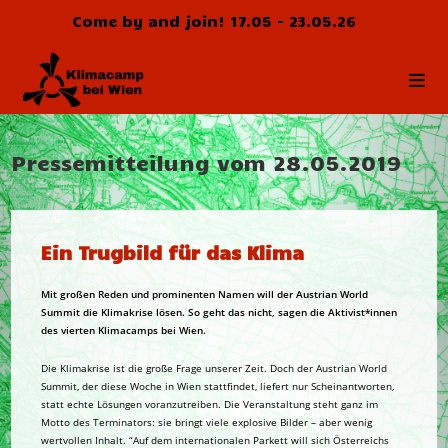
Zum
Come by and join! 17.05 - 23.05.26
Inhalt
springen
Pressemitteilung vom 28.05.2019
Ein Trugbild für das Klima
Mit großen Reden und prominenten Namen will der Austrian World
Summit die Klimakrise lösen. So geht das nicht, sagen die Aktivist*innen
des vierten Klimacamps bei Wien.
Die Klimakrise ist die große Frage unserer Zeit. Doch der Austrian World
Summit, der diese Woche in Wien stattfindet, liefert nur Scheinantworten,
statt echte Lösungen voranzutreiben. Die Veranstaltung steht ganz im
Motto des Terminators: sie bringt viele explosive Bilder – aber wenig
wertvollen Inhalt. “Auf dem internationalen Parkett will sich Österreichs