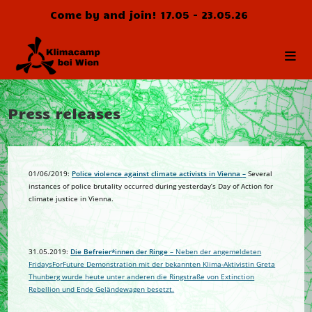
Skip
Come by and join! 17.05 - 23.05.26
to
content
Press releases
01/06/2019:
Police violence against climate activists in Vienna
–
Several
instances of police brutality occurred during yesterday’s Day of Action for
climate justice in Vienna.
31.05.2019:
Die Befreier*innen der Ringe
– Neben der angemeldeten
FridaysForFuture Demonstration mit der bekannten Klima-Aktivistin Greta
Thunberg wurde heute unter anderen die Ringstraße von Extinction
Rebellion und Ende Geländewagen besetzt.