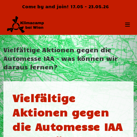
Skip
Come by and join! 17.05 - 23.05.26
to
content
Vielfältige Aktionen gegen die
Automesse IAA – was können wir
daraus lernen?
Vielfältige
Aktionen gegen
die Automesse IAA