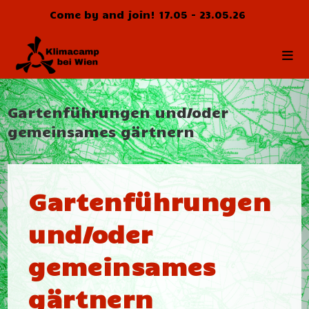
Skip
Come by and join! 17.05 - 23.05.26
to
content
Gartenführungen und/oder
gemeinsames gärtnern
Gartenführungen
und/oder
gemeinsames
gärtnern