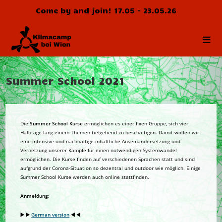
Zum
Come by and join! 17.05 - 23.05.26
Inhalt
springen
Summer School 2021
Die
Summer School Kurse
ermöglichen es einer fixen Gruppe, sich vier
Halbtage lang einem Themen tiefgehend zu beschäftigen. Damit wollen wir
eine intensive und nachhaltige inhaltliche Auseinandersetzung und
Vernetzung unserer Kämpfe für einen notwendigen Systemwandel
ermöglichen. Die Kurse finden auf verschiedenen Sprachen statt und sind
aufgrund der Corona-Situation so dezentral und outdoor wie möglich. Einige
Summer School Kurse werden auch online stattfinden.
Anmeldung:
▶️ ▶️
German version
◀️ ◀️