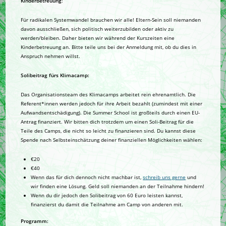
Kinderbetreuung
:
Für radikalen Systemwandel brauchen wir alle! Eltern-Sein soll niemanden
davon ausschließen, sich politisch weiterzubilden oder aktiv zu
werden/bleiben. Daher bieten wir während der Kurszeiten eine
Kinderbetreuung an. Bitte teile uns bei der Anmeldung mit, ob du dies in
Anspruch nehmen willst.
Solibeitrag fürs Klimacamp:
Das Organisationsteam des Klimacamps arbeitet rein ehrenamtlich. Die
Referent*innen werden jedoch für ihre Arbeit bezahlt (zumindest mit einer
Aufwandsentschädigung). Die Summer School ist großteils durch einen EU-
Antrag finanziert. Wir bitten dich trotzdem um einen Soli-Beitrag für die
Teile des Camps, die nicht so leicht zu finanzieren sind. Du kannst diese
Spende nach Selbsteinschätzung deiner finanziellen Möglichkeiten wählen:
€20
€40
Wenn das für dich dennoch nicht machbar ist,
schreib uns gerne
und
wir finden eine Lösung. Geld soll niemanden an der Teilnahme hindern!
Wenn du dir jedoch den Solibeitrag von 60 Euro leisten kannst,
finanzierst du damit die Teilnahme am Camp von anderen mit.
Programm: